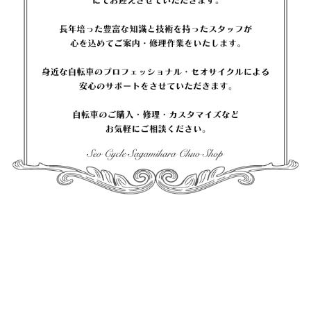
もちろん、ツーリ
ングやキャンプで
も活躍します。 荷
物を背負わずに走
れるので、e-bike
との相性も抜群で
す。 「e-bikeでツ
ーリングってどん
な感じ？」 「通勤
で使うと便利？」
そんなイメージ
も、この仕様なら
実際にご体感いた
だけます。 いよい
よ明日から3日間 7
月18日（金）～7