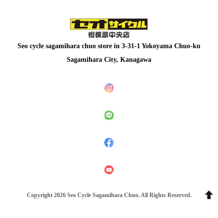
月20日（日） e-
bike試乗キャンペ
ーンを開催しま
す。 Panasonic・
Seo cycle sagamihara chuo store in
3-31-1 Yokoyama Chuo-ku
BESV・Votaniに
Sagamihara City, Kanagawa
加え、MIYATAの
e-bikeもご用意。
合計7台ほどのe-
bikeを乗り比べで
きる、貴重な3日
間です。 メーカー
ごとに異なるアシ
スト感や乗り味
を、ぜひ体感して
みてください😊 皆
Copyright 2026 Seo Cycle Sagamihara Chuo. All Rights Reserved.
さまのご来店をお