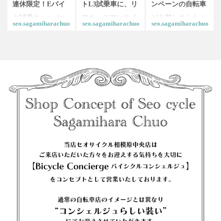
連休限定！Eバイ
トL3試乗車に、リ
ンペーンの自転車
ク試乗キャンペー
アキャリアとサイ
が入荷しました！⁡ ⁡
seo.sagamiharachuo
seo.sagamiharachuo
seo.sagamiharachuo
ン！一度に乗り比
ドバッグを装着し
いよいよキャンペ
べできる大チャン
た「通勤・ツーリ
ーンは明日7月18
ス！ぜひ連休はセ
ング仕様」にカス
日(土)から！！⁡ ⁡一
オサイクル相模原
タムしました。
度に乗り比べでき
中央店に遊びに来
【リアキャリア】
る大チャンス！ぜ
てください✨️ ⁡#相
オールドマンマウ
ひお越しください
模原 #試乗 #電動
ンテン「ディバイ
✨️⁡ ⁡ #e-bike #スポー
アシスト自転車
ド」 【サイドバッ
ツバイク #自転車
#ebike #自転車
グ】 オルトリーブ
#電動アシスト自
「バックローラー
転車 #相模原
クラシック
QL2.1」 完全防水
のサイドバッグ
は、通勤・通学は